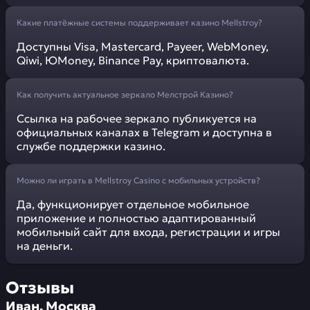
Какие платёжные системы поддерживает казино Mellstroy?
Доступны Visa, Mastercard, Payeer, WebMoney,
Qiwi, ЮMoney, Binance Pay, криптовалюта.
Как получить актуальное зеркало Мелстрой Казино?
Ссылка на рабочее зеркало публикуется на
официальных каналах в Telegram и доступна в
службе поддержки казино.
Можно ли играть в Mellstroy Casino с мобильных устройств?
Да, функционирует отдельное мобильное
приложение и полностью адаптированный
мобильный сайт для входа, регистрации и игры
на деньги.
Отзывы
Иван, Москва